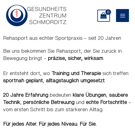
Zum
Main
Inhalt
Men
springen
Rehasport aus echter Sportpraxis – seit 20 Jahren
Bei uns bekommen Sie Rehasport, der Sie zurück in
Bewegung bringt –
präzise, sicher, wirksam
.
Er entsteht dort, wo
Training und Therapie
sich treffen:
sportnah geplant
,
alltagstauglich umgesetzt
.
20 Jahre Erfahrung
bedeuten
klare Übungen
,
saubere
Technik
,
persönliche Betreuung
und
echte Fortschritte
–
vom ersten Schritt bis zum stärkeren Alltag.
Für jedes Alter. Für jedes Niveau. Für Sie.